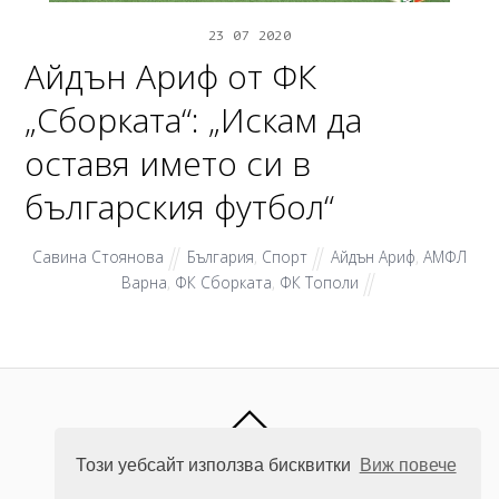
23
07
2020
Айдън Ариф от ФК
„Сборката“: „Искам да
оставя името си в
българския футбол“
Савина Стоянова
България
,
Спорт
Айдън Ариф
,
АМФЛ
Варна
,
ФК Сборката
,
ФК Тополи
CLICK NEWS
Този уебсайт използва бисквитки
Виж повече