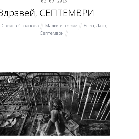
02
09
2019
Здравей, СЕПТЕМВРИ
Савина Стоянова
Малки истории
Есен
,
Лято
,
Септември