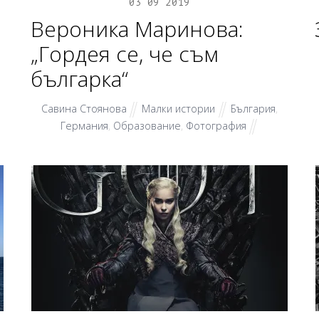
03
09
2019
Вероника Маринова:
„Гордея се, че съм
българка“
Савина Стоянова
Малки истории
България
,
Германия
,
Образование
,
Фотография