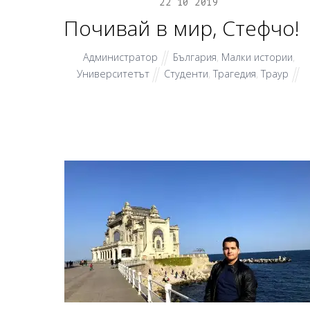
22
10
2019
Почивай в мир, Стефчо!
Администратор
България
,
Малки истории
,
Университетът
Студенти
,
Трагедия
,
Траур