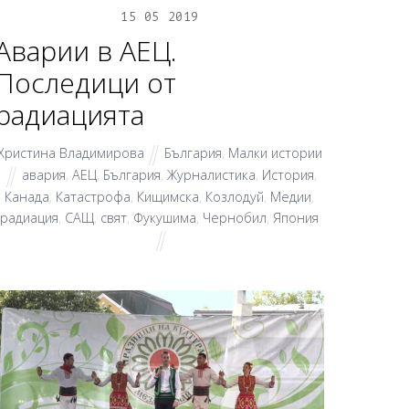
15
05
2019
Аварии в АЕЦ.
Последици от
радиацията
Христина Владимирова
България
,
Малки истории
авария
,
АЕЦ
,
България
,
Журналистика
,
История
,
Канада
,
Катастрофа
,
Кищимска
,
Козлодуй
,
Медии
,
радиация
,
САЩ
,
свят
,
Фукушима
,
Чернобил
,
Япония