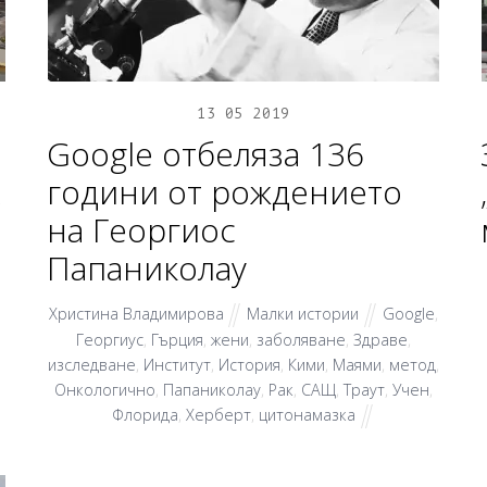
13
05
2019
Google отбеляза 136
години от рождението
,
на Георгиос
Папаниколау
Христина Владимирова
Малки истории
Google
,
Георгиус
,
Гърция
,
жени
,
заболяване
,
Здраве
,
изследване
,
Институт
,
История
,
Кими
,
Маями
,
метод
,
Онкологично
,
Папаниколау
,
Рак
,
САЩ
,
Траут
,
Учен
,
Флорида
,
Херберт
,
цитонамазка