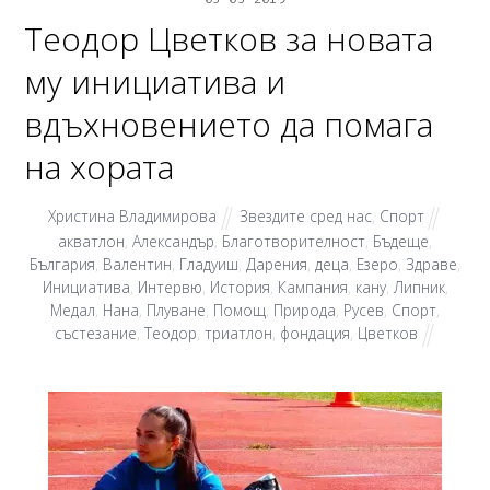
Теодор Цветков за новата
му инициатива и
вдъхновението да помага
на хората
Христина Владимирова
Звездите сред нас
,
Спорт
акватлон
,
Александър
,
Благотворителност
,
Бъдеще
,
България
,
Валентин
,
Гладуиш
,
Дарения
,
деца
,
Езеро
,
Здраве
,
Инициатива
,
Интервю
,
История
,
Кампания
,
кану
,
Липник
,
Медал
,
Нана
,
Плуване
,
Помощ
,
Природа
,
Русев
,
Спорт
,
състезание
,
Теодор
,
триатлон
,
фондация
,
Цветков