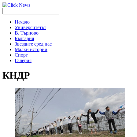
Начало
Университетът
В. Търново
България
Звездите сред нас
Малки истории
Спорт
Галерия
КНДР