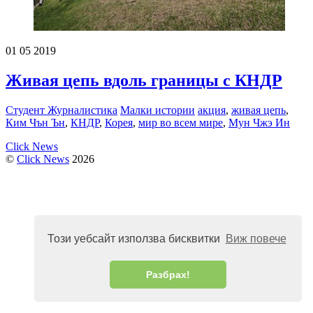
01
05
2019
Живая цепь вдоль границы с КНДР
Студент Журналистика
Малки истории
акция
,
живая цепь
,
Ким Чън Ън
,
КНДР
,
Корея
,
мир во всем мире
,
Мун Чжэ Ин
Click News
©
Click News
2026
Този уебсайт използва бисквитки
Виж повече
Разбрах!