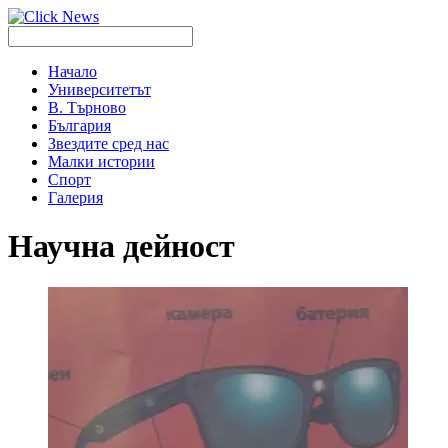
Начало
Университетът
В. Търново
България
Звездите сред нас
Малки истории
Спорт
Галерия
Научна дейност