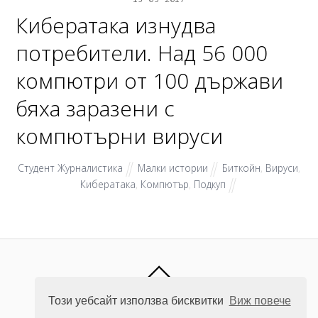
Кибератака изнудва
потребители. Над 56 000
компютри от 100 държави
бяха заразени с
компютърни вируси
Студент Журналистика
Малки истории
Биткойн
,
Вируси
,
Кибератака
,
Компютър
,
Подкуп
CLICK NEWS
Този уебсайт използва бисквитки
Виж повече