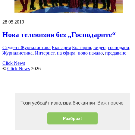
28
05
2019
Нова телевизия без „Господарите“
Студент Журналистика
България
България
,
видеo
,
господари
,
Журналистика
,
Интернет
,
на ефира
,
ново начало
,
предаване
Click News
©
Click News
2026
Този уебсайт използва бисквитки
Виж повече
Разбрах!