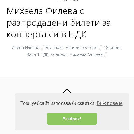
Михаела Филева с
разпродадени билети за
концерта си в НДК
Ирина Илиева
България
,
Всички постове
18 април
,
Зала 1 НДК
,
Концерт
,
Михаела Филева
CLICK NEWS
Този уебсайт използва бисквитки
Виж повече
©
Click News
2026
Разбрах!