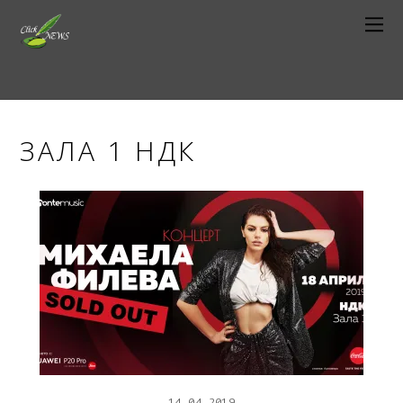
ЗАЛА 1 НДК
14
04
2019