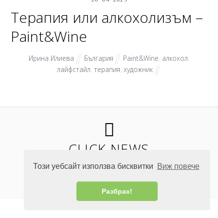
Терапия или алкохолизъм –
Paint&Wine
Ирина Илиева
България
Paint&Wine
,
алкохол
,
лайфстайл
,
терапия
,
художник
CLICK NEWS
Този уебсайт използва бисквитки
Виж повече
©
Click News
2026
Разбрах!