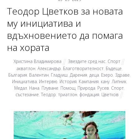
Теодор Цветков за новата
му инициатива и
вдъхновението да помага
на хората
Христина Владимирова
Звездите сред нас
,
Спорт
акватлон
,
Александър
,
Благотворителност
,
Бъдеще
,
България
,
Валентин
,
Гладуиш
,
Дарения
,
деца
,
Езеро
,
Здраве
,
Инициатива
,
Интервю
,
История
,
Кампания
,
кану
,
Липник
,
Медал
,
Нана
,
Плуване
,
Помощ
,
Природа
,
Русев
,
Спорт
,
състезание
,
Теодор
,
триатлон
,
фондация
,
Цветков