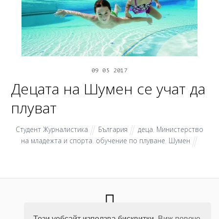
09
05
2017
Децата на Шумен се учат да
плуват
Студент Журналистика
България
деца
,
Министерство
на младежта и спорта
,
обучение по плуване
,
Шумен
Този уебсайт използва бисквитки
Виж повече