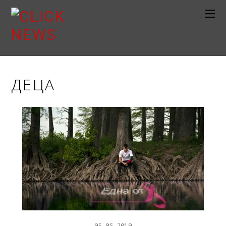
ДЕЦА
05
05
2019