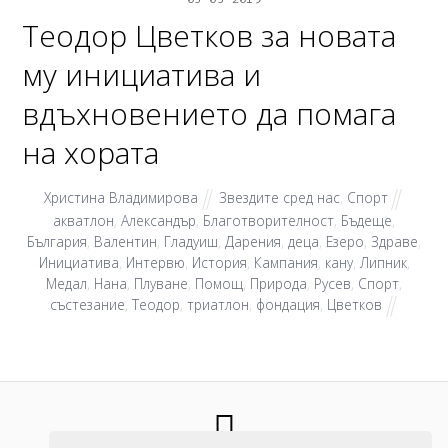
Теодор Цветков за новата
му инициатива и
вдъхновението да помага
на хората
Христина Владимирова
Звездите сред нас
,
Спорт
акватлон
,
Александър
,
Благотворителност
,
Бъдеще
,
България
,
Валентин
,
Гладуиш
,
Дарения
,
деца
,
Езеро
,
Здраве
,
Инициатива
,
Интервю
,
История
,
Кампания
,
кану
,
Липник
,
Медал
,
Нана
,
Плуване
,
Помощ
,
Природа
,
Русев
,
Спорт
,
състезание
,
Теодор
,
триатлон
,
фондация
,
Цветков