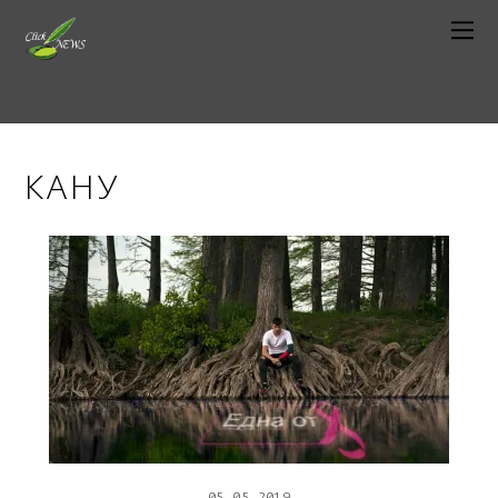
КАНУ
05
05
2019