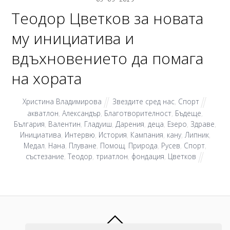
Теодор Цветков за новата
му инициатива и
вдъхновението да помага
на хората
Христина Владимирова
Звездите сред нас
,
Спорт
акватлон
,
Александър
,
Благотворителност
,
Бъдеще
,
България
,
Валентин
,
Гладуиш
,
Дарения
,
деца
,
Езеро
,
Здраве
,
Инициатива
,
Интервю
,
История
,
Кампания
,
кану
,
Липник
,
Медал
,
Нана
,
Плуване
,
Помощ
,
Природа
,
Русев
,
Спорт
,
състезание
,
Теодор
,
триатлон
,
фондация
,
Цветков