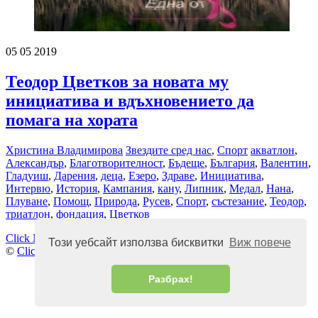
05
05
2019
Теодор Цветков за новата му
инициатива и вдъхновението да
помага на хората
Христина Владимирова
Звездите сред нас
,
Спорт
акватлон
,
Александър
,
Благотворителност
,
Бъдеще
,
България
,
Валентин
,
Гладуиш
,
Дарения
,
деца
,
Езеро
,
Здраве
,
Инициатива
,
Интервю
,
История
,
Кампания
,
кану
,
Липник
,
Медал
,
Нана
,
Плуване
,
Помощ
,
Природа
,
Русев
,
Спорт
,
състезание
,
Теодор
,
триатлон
,
фондация
,
Цветков
Click News
Този уебсайт използва бисквитки
Виж повече
©
Click News
2026
Разбрах!