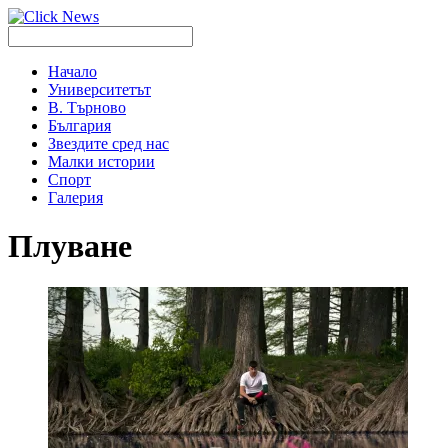
Начало
Университетът
В. Търново
България
Звездите сред нас
Малки истории
Спорт
Галерия
Плуване