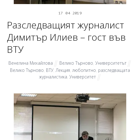
17
04
2019
Разследващият журналист
Димитър Илиев – гост във
ВТУ
Венелина Михайлова
Велико Търново
,
Университетът
Велико Търново
,
ВТУ
,
Лекция
,
любопитно
,
разследващата
журналистика
,
Университет