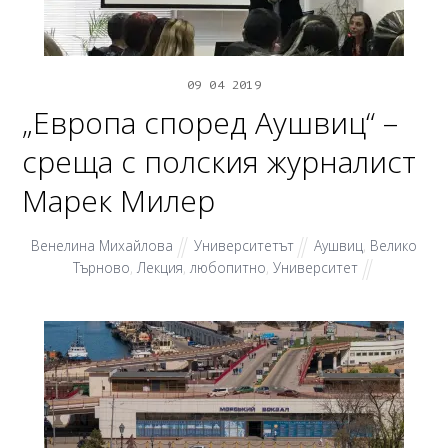
09
04
2019
„Европа според Аушвиц“ –
среща с полския журналист
Марек Милер
Венелина Михайлова
Университетът
Аушвиц
,
Велико
Търново
,
Лекция
,
любопитно
,
Университет