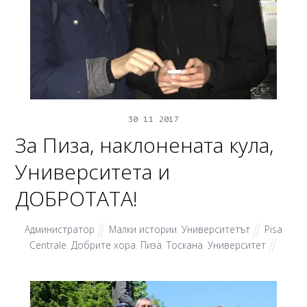
30
11
2017
За Пиза, наклонената кула,
Университета и
ДОБРОТАТА!
Администратор
Малки истории
,
Университетът
Pisa
Centrale
,
Добрите хора
,
Пиза
,
Тоскана
,
Университет